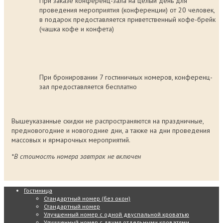
При заказе конференц-зала на целый день для
проведения мероприятия (конференции) от 20 человек,
в подарок предоставляется приветственный кофе-брейк
(чашка кофе и конфета)
При бронировании 7 гостиничных номеров, конференц-
зал предоставляется бесплатно
Вышеуказанные скидки не распространяются на праздничные,
предновогодние и новогодние дни, а также на дни проведения
массовых и ярмарочных мероприятий.
*В стоимость номера завтрак не включен
Гостиница
Стандартный номер (без окон)
Стандартный номер
Улучшенный номер с одной двуспальной кроватью
Улучшенный номер с двумя отдельными кроватями